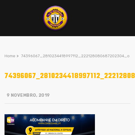
Home
>
74396067_2810234418997112_222128080687202304_o
74396067_2810234418997112_2221280
9 NOVEMBRO, 2019