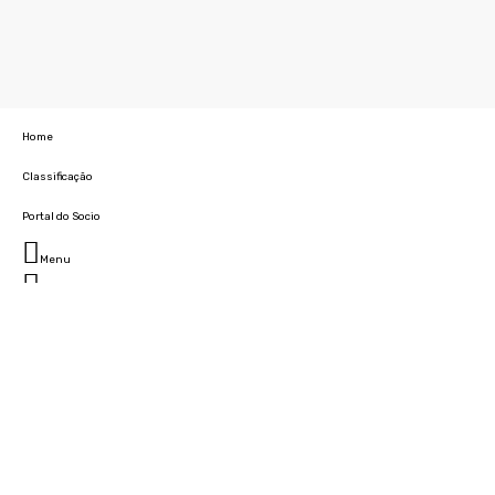
Home
Classificação
Portal do Socio
Menu
Fechar
Home
Clube
História
Marcha
Sede