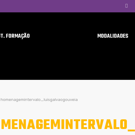
UT. FORMAÇÃO
MODALIDADES
homenagemintervalo_luisgalvaogouveia
MENAGEMINTERVALO_