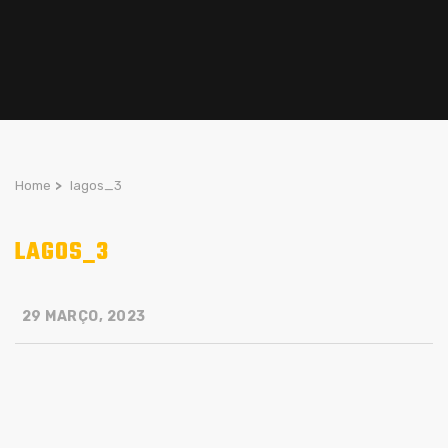
Home
>
lagos_3
LAGOS_3
29 MARÇO, 2023