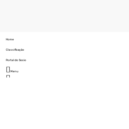
Home
Classificação
Portal do Socio
Menu
Fechar
Home
Clube
História
Marcha
Sede