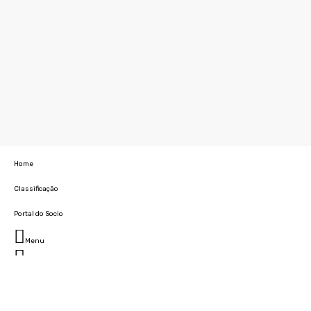
Home
Classificação
Portal do Socio
Menu
Fechar
Home
Clube