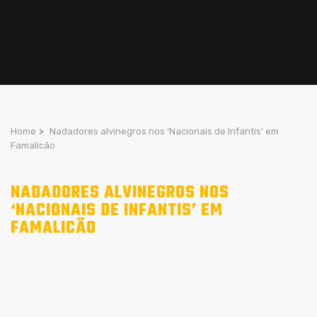
Home
>
Nadadores alvinegros nos ‘Nacionais de Infantis’ em
Famalicão
NADADORES ALVINEGROS NOS
‘NACIONAIS DE INFANTIS’ EM
FAMALICÃO