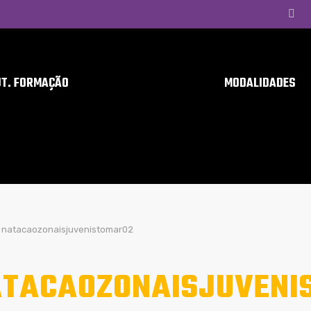
UT. FORMAÇÃO
MODALIDADES
natacaozonaisjuvenistomar02
TACAOZONAISJUVENI