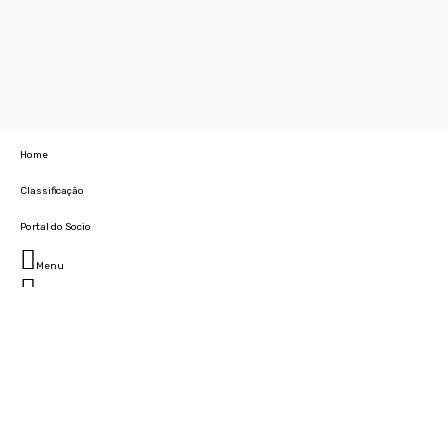
Home
Classificação
Portal do Socio
Menu
Fechar
Home
Clube
História
Marcha