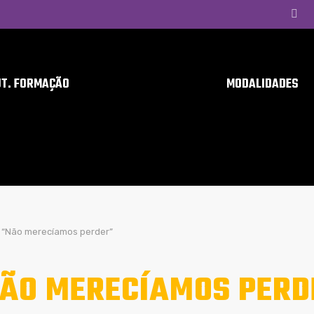
UT. FORMAÇÃO
MODALIDADES
“Não merecíamos perder”
ÃO MERECÍAMOS PERD