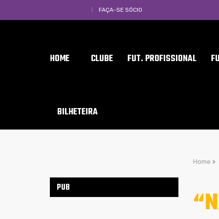
FAÇA-SE SÓCIO
HOME
CLUBE
FUT. PROFISSIONAL
F
BILHETEIRA
Home
>
PUB
“N