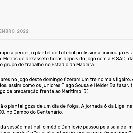
EMBRO, 2022
po a perder, o plantel de futebol profissional iniciou já e
. Menos de dezassete horas depois do jogo com a B SAD, da 
o grupo de trabalho no Estádio da Madeira.
lares no jogo deste domingo fizeram um treino mais ligeiro
ados, assim como os juniores Tiago Sousa e Hélder Baltasar,
o de preparação frente ao Marítimo ‘B’.
o plantel goza de um dia de folga. A jornada 6 da Liga, na 
30, no Campo do Centenário.
da sessão matinal, o médio Danilovic passou pela sala de i
ecia perder” e “que só a vitória interessa no próximo jogo.”