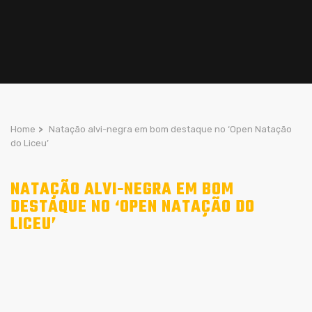
Home
>
Natação alvi-negra em bom destaque no ‘Open Natação
do Liceu’
NATAÇÃO ALVI-NEGRA EM BOM
DESTAQUE NO ‘OPEN NATAÇÃO DO
LICEU’