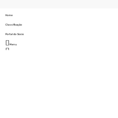
Home
Classificação
Portal do Socio
Menu
Fechar
Home
Clube
História
Marcha
Sede
Instalações
Cidade Desportiva