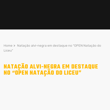
Home
>
Natação alvi-negra em destaque no “OPEN Natação do
Liceu”
NATAÇÃO ALVI-NEGRA EM DESTAQUE
NO “OPEN NATAÇÃO DO LICEU”