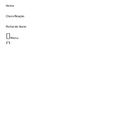
Home
Classificação
Portal do Socio
Menu
Fechar
Home
Clube
História
Marcha
Sede
Instalações
Cidade Desportiva
Estádio da Madeira
Cristiano Ronaldo Campus Futebol