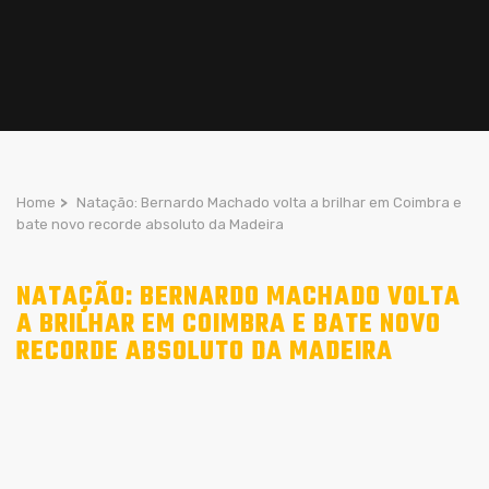
Home
>
Natação: Bernardo Machado volta a brilhar em Coimbra e
bate novo recorde absoluto da Madeira
NATAÇÃO: BERNARDO MACHADO VOLTA
A BRILHAR EM COIMBRA E BATE NOVO
RECORDE ABSOLUTO DA MADEIRA