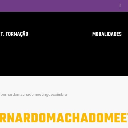
UT. FORMAÇÃO
MODALIDADES
bernardomachadomeetingdecoimbra
RNARDOMACHADOMEE