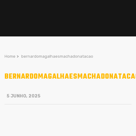
Home
>
bernardomagalhaesmachadonatacao
BERNARDOMAGALHAESMACHADONATACA
5 JUNHO, 2025