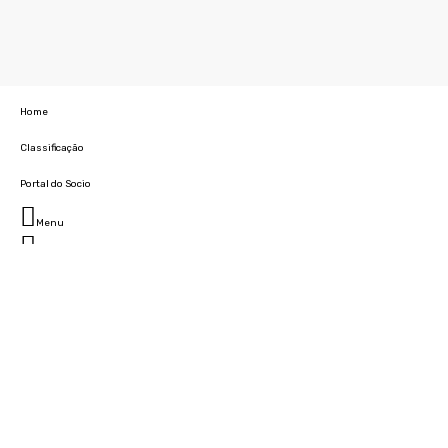
Home
Classificação
Portal do Socio
Menu
Fechar
Home
Clube
História
Marcha
Sede
Instalações