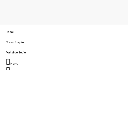
Home
Classificação
Portal do Socio
Menu
Fechar
Home
Clube
História
Marcha
Sede
Instalações