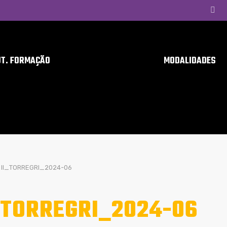
UT. FORMAÇÃO
MODALIDADES
II_TORREGRI_2024-06
_TORREGRI_2024-06