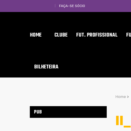
FAÇA-SE SÓCIO
HOME
CLUBE
FUT. PROFISSIONAL
F
BILHETEIRA
Home
>
PUB
II