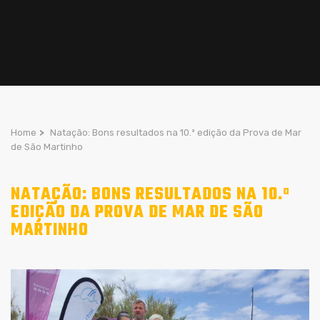
Home
>
Natação: Bons resultados na 10.ª edição da Prova de Mar
de São Martinho
NATAÇÃO: BONS RESULTADOS NA 10.ª
EDIÇÃO DA PROVA DE MAR DE SÃO
MARTINHO