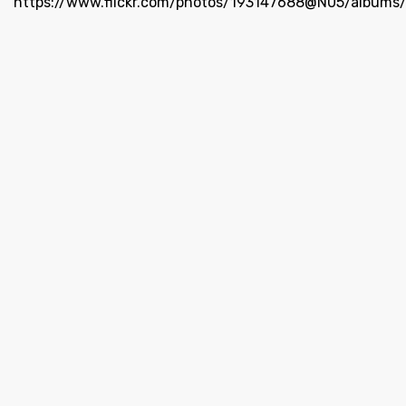
https://www.flickr.com/photos/193147688@N05/album