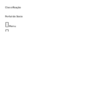
Classificação
Portal do Socio
Menu
Fechar
Home
Clube
História
Marcha
Sede
Instalações
Cidade Desportiva
Estádio da Madeira
Cristiano Ronaldo Campus Futebol
Museu