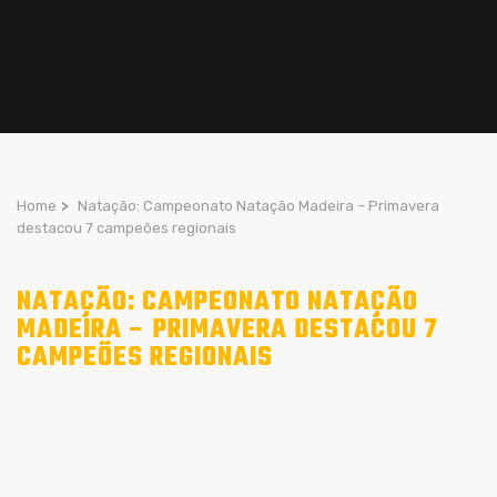
Home
>
Natação: Campeonato Natação Madeira – Primavera
destacou 7 campeões regionais
NATAÇÃO: CAMPEONATO NATAÇÃO
MADEIRA – PRIMAVERA DESTACOU 7
CAMPEÕES REGIONAIS