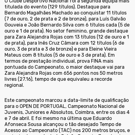
O Clube Desportivo Nacional foi a segunda equipa mais
titulada do evento (129 títulos). Destaque para
Bernardo Magalhães Machado ao conquistar 11 títulos
(7 de ouro, 2 de prata e 2 de bronze), para Luís Galvão
Gouveia e João Bernardo Silva com 6 títulos cada (5 de
ouro e 1 de prata). No setor feminino, grande destaque
para Zara Alejandra Rojas com 13 títulos (12 de ouro e 1
de prata), para Inês Cruz Câmara com 12 títulos (6 de
ouro, 3 de prata e 3 de bronze) e para Eleine Vieira
Mateus com 8 títulos (5 de ouro e 3 de prata). Em
termos de prestação individual, prova FINA mais
pontuada do Campeonato, o maior destaque vai para
Zara Alejandra Rojas com 656 pontos nos 50 metros
livres (27.16), tempo de que equivaleu a recorde
regional.
Este campeonato marcou a data-limite de qualificação
para o OPEN DE PORTUGAL, Campeonato Nacional de
Juvenis, Juniores e Absolutos, Coimbra, entre os dias 4
e 7 de abril. E foi mesmo na última que Eduardo
Afonseca Sousa alcançou o tão desejado Tempo de
Acesso ao Campeonato (TAC) nos 200 metros bruços, e