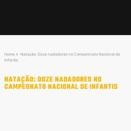
Home
>
Natação: Doze nadadores no Campeonato Nacional de
Infantis
NATAÇÃO: DOZE NADADORES NO
CAMPEONATO NACIONAL DE INFANTIS