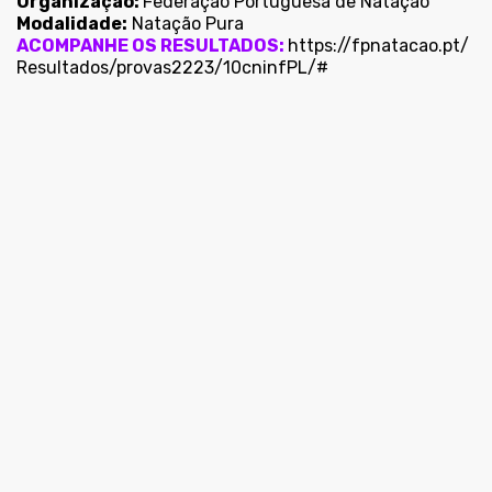
Organização
:
Federação Portuguesa de Natação
Modalidade:
Natação Pura
ACOMPANHE OS RESULTADOS:
https://fpnatacao.pt/
Resultados/provas2223/
10cninfPL/#