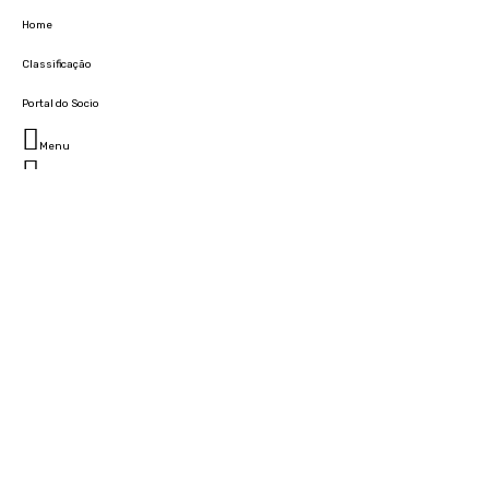
Home
Classificação
Portal do Socio
Menu
Fechar
Home
Clube
História
Marcha
Sede
Instalações
Cidade Desportiva
Estádio da Madeira
Cristiano Ronaldo Campus Futebol