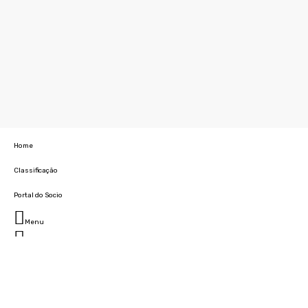
Home
Classificação
Portal do Socio
Menu
Fechar
Home
Clube