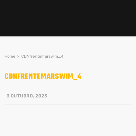
Home
>
CDNfrentemarswim_4
CDNFRENTEMARSWIM_4
3 OUTUBRO, 2023