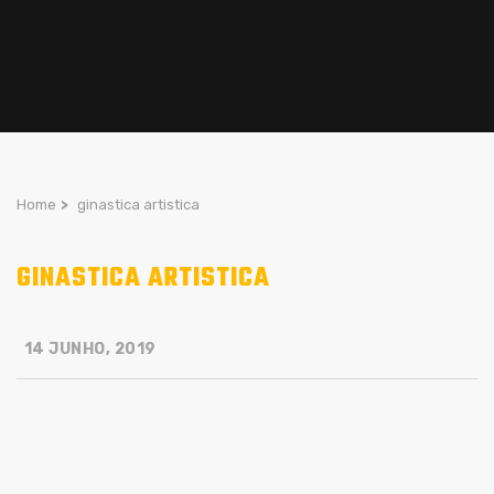
Home
>
ginastica artistica
GINASTICA ARTISTICA
14 JUNHO, 2019