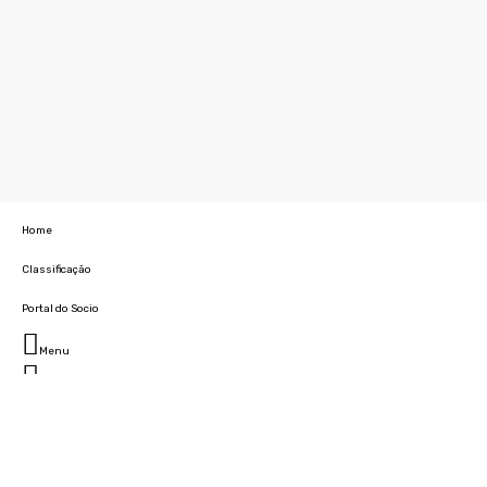
Home
Classificação
Portal do Socio
Menu
Fechar
Home
Clube