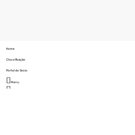
Home
Classificação
Portal do Socio
Menu
Fechar
Home
Clube
História
Marcha