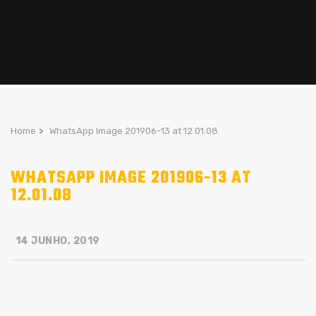
Home
>
WhatsApp Image 201906-13 at 12.01.08
WHATSAPP IMAGE 201906-13 AT
12.01.08
14 JUNHO, 2019