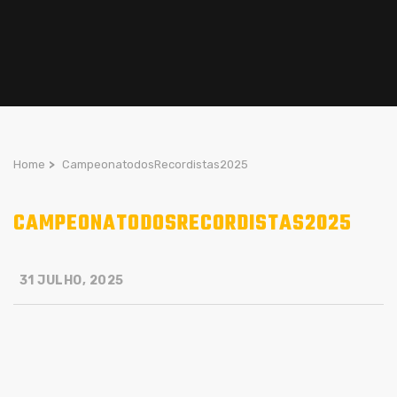
Home
>
CampeonatodosRecordistas2025
CAMPEONATODOSRECORDISTAS2025
31 JULHO, 2025