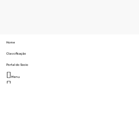
Home
Classificação
Portal do Socio
Menu
Fechar
Home
Clube
História
Marcha
Sede