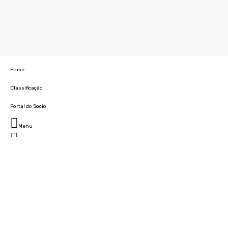
Home
Classificação
Portal do Socio
Menu
Fechar
Home
Clube
História
Marcha
Sede