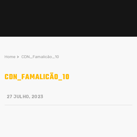
Home
>
CDN_Famalicão_10
CDN_FAMALICÃO_10
27 JULHO, 2023