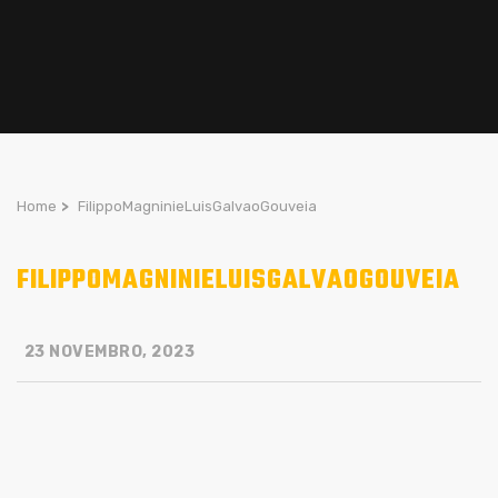
Home
>
FilippoMagninieLuisGalvaoGouveia
FILIPPOMAGNINIELUISGALVAOGOUVEIA
23 NOVEMBRO, 2023