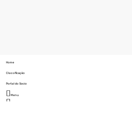
Home
Classificação
Portal do Socio
Menu
Fechar
Home
Clube