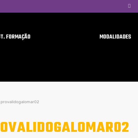
UT. FORMAÇÃO
MODALIDADES
provalidogalomar02
OVALIDOGALOMAR02