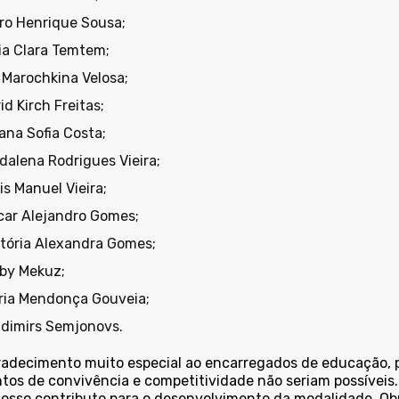
ro Henrique Sousa;
ia Clara Temtem;
 Marochkina Velosa;
id Kirch Freitas;
ana Sofia Costa;
dalena Rodrigues Vieira;
is Manuel Vieira;
car Alejandro Gomes;
ctória Alexandra Gomes;
by Mekuz;
ria Mendonça Gouveia;
adimirs Semjonovs.
adecimento muito especial ao encarregados de educação, po
os de convivência e competitividade não seriam possíveis.
 nosso contributo para o desenvolvimento da modalidade. Ob