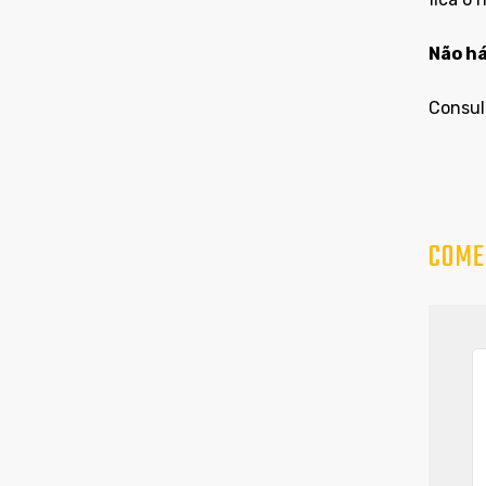
Não há
Consul
COME