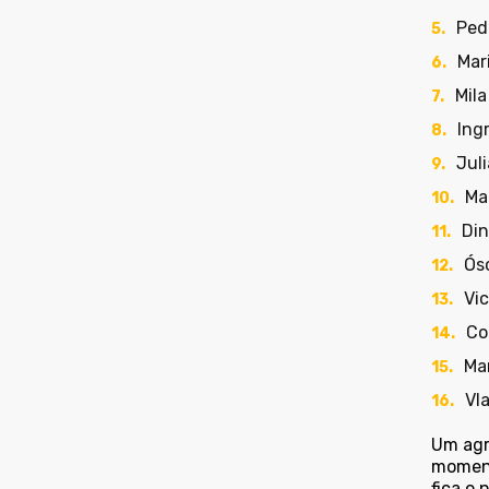
Ped
Mar
Mila
Ingr
Juli
Ma
Din
Ós
Vi
Co
Ma
Vl
Um agr
moment
fica o