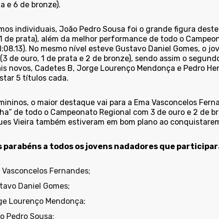
a e 6 de bronze).
os individuais, João Pedro Sousa foi o grande figura deste 
 1 de prata), além da melhor performance de todo o Campeo
 (1:08.13). No mesmo nível esteve Gustavo Daniel Gomes, o 
 (3 de ouro, 1 de prata e 2 de bronze), sendo assim o segun
is novos, Cadetes B, Jorge Lourenço Mendonça e Pedro He
tar 5 títulos cada.
mininos, o maior destaque vai para a Ema Vasconcelos Ferna
ha” de todo o Campeonato Regional com 3 de ouro e 2 de b
ues Vieira também estiveram em bom plano ao conquistarem 
 parabéns a todos os jovens nadadores que participa
 Vasconcelos Fernandes;
tavo Daniel Gomes;
ge Lourenço Mendonça;
o Pedro Sousa;