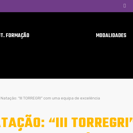
UT. FORMAÇÃO
MODALIDADES
Natação: “III TORREGRI” com uma equipa de excelência
TAÇÃO: “III TORREGR