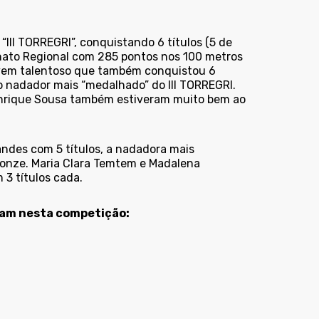
“III TORREGRI”, conquistando 6 títulos (5 de
nato Regional com 285 pontos nos 100 metros
jovem talentoso que também conquistou 6
do nadador mais “medalhado” do III TORREGRI.
nrique Sousa também estiveram muito bem ao
ndes com 5 títulos, a nadadora mais
ronze. Maria Clara Temtem e Madalena
3 títulos cada.
ram nesta competição: