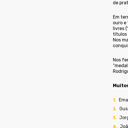
de prat
Em term
ouro e
livres
títulos
Nos ma
conquis
Nos fe
“medal
Rodrig
Muitos
Ema
Gus
Jor
Joã