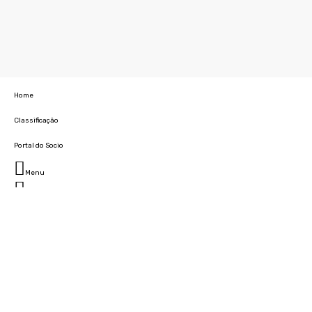
Home
Classificação
Portal do Socio
Menu
Fechar
Home
Clube
História
Marcha
Sede