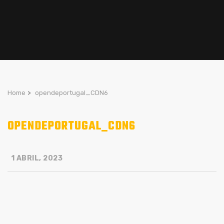
Home
>
opendeportugal_CDN6
OPENDEPORTUGAL_CDN6
1 ABRIL, 2023