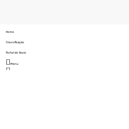
Home
Classificação
Portal do Socio
Menu
Fechar
Home
Clube
História
Marcha
Sede
Instalações