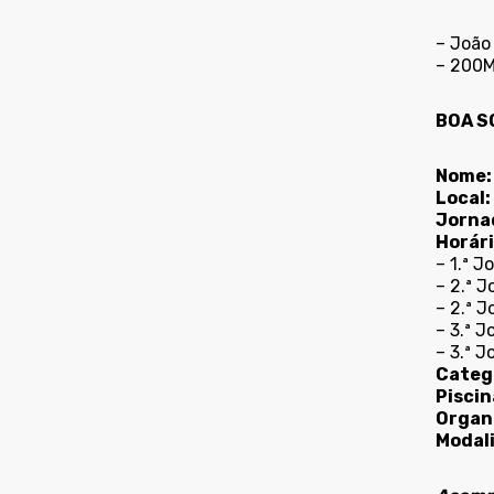
– João 
– 200M
BOA S
Nome:
Local:
Jorna
Horári
– 1.ª J
– 2.ª J
– 2.ª J
– 3.ª J
– 3.ª J
Categ
Piscin
Organ
Modal