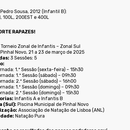
Pedro Sousa, 2012 (Infantil B):
, 100L, 200EST e 400L
ORTE RAPAZES!
Torneio Zonal de Infantis – Zonal Sul
Pinhal Novo, 21 a 23 de março de 2025
das:
3 Sessões: 5
o:
ornada: 1.ª Sessão (sexta-feira) – 15h30
ornada: 1.ª Sessão (sábado) – 09h30
ornada: 2.ª Sessão (sábado) – 16h00
ornada: 1.ª Sessão (domingo) – 09h30
ornada: 2.ª Sessão (domingo) – 15h30
orias:
Infantis A e Infantis B
a (Sul):
Piscina Municipal de Pinhal Novo
ização:
Associação de Natação de Lisboa (ANL)
idade:
Natação Pura