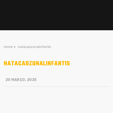
Home
>
natacaozonalinfantis
NATACAOZONALINFANTIS
20 MARÇO, 2025