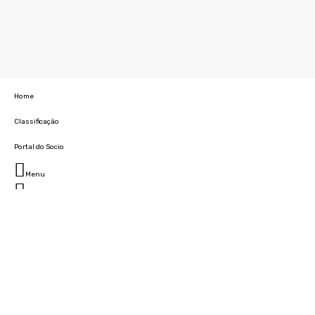
Home
Classificação
Portal do Socio
Menu
Fechar
Home
Clube
História
Marcha
Sede