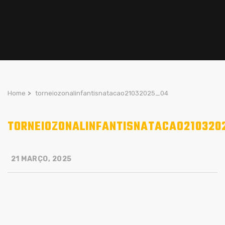
Home
>
torneiozonalinfantisnatacao21032025_04
TORNEIOZONALINFANTISNATACAO210320
21 MARÇO, 2025