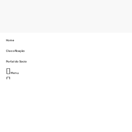
Home
Classificação
Portal do Socio
Menu
Fechar
Home
Clube
História
Marcha
Sede