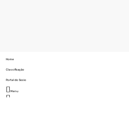
Home
Classificação
Portal do Socio
Menu
Fechar
Home
Clube
História