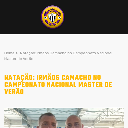
Home
>
Natação: Irmãos Camacho no Campeonato Nacional
Master de Verão
NATAÇÃO: IRMÃOS CAMACHO NO
CAMPEONATO NACIONAL MASTER DE
VERÃO