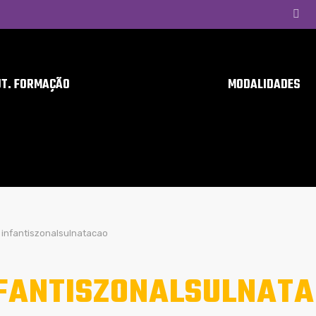
UT. FORMAÇÃO
MODALIDADES
infantiszonalsulnatacao
FANTISZONALSULNAT