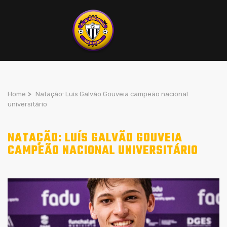
Home
>
Natação: Luís Galvão Gouveia campeão nacional
universitário
NATAÇÃO: LUÍS GALVÃO GOUVEIA
CAMPEÃO NACIONAL UNIVERSITÁRIO