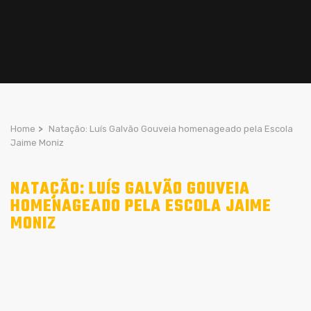
Home
>
Natação: Luís Galvão Gouveia homenageado pela Escola
Jaime Moniz
NATAÇÃO: LUÍS GALVÃO GOUVEIA
HOMENAGEADO PELA ESCOLA JAIME
MONIZ