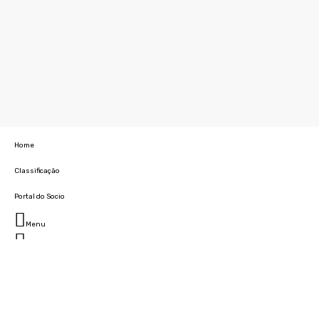
Home
Classificação
Portal do Socio
Menu
Fechar
Home
Clube
História