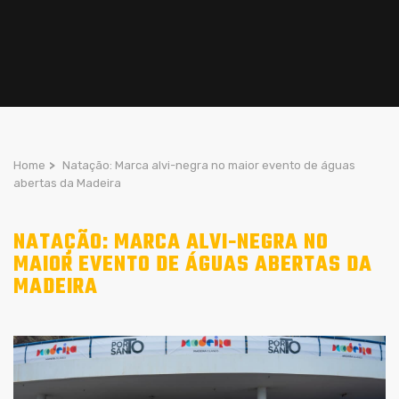
Home
>
Natação: Marca alvi-negra no maior evento de águas
abertas da Madeira
NATAÇÃO: MARCA ALVI-NEGRA NO
MAIOR EVENTO DE ÁGUAS ABERTAS DA
MADEIRA