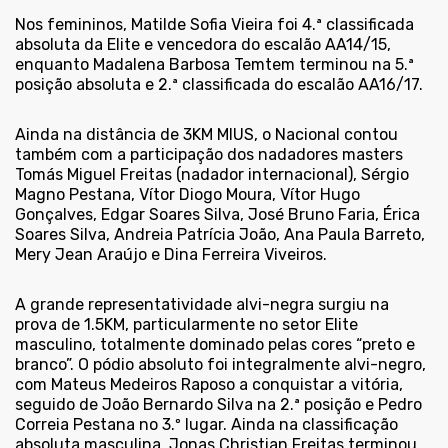
Nos femininos, Matilde Sofia Vieira foi 4.ª classificada
absoluta da Elite e vencedora do escalão AA14/15,
enquanto Madalena Barbosa Temtem terminou na 5.ª
posição absoluta e 2.ª classificada do escalão AA16/17.
Ainda na distância de 3KM MIUS, o Nacional contou
também com a participação dos nadadores masters
Tomás Miguel Freitas (nadador internacional), Sérgio
Magno Pestana, Vítor Diogo Moura, Vítor Hugo
Gonçalves, Edgar Soares Silva, José Bruno Faria, Érica
Soares Silva, Andreia Patrícia João, Ana Paula Barreto,
Mery Jean Araújo e Dina Ferreira Viveiros.
A grande representatividade alvi-negra surgiu na
prova de 1.5KM, particularmente no setor Elite
masculino, totalmente dominado pelas cores “preto e
branco”. O pódio absoluto foi integralmente alvi-negro,
com Mateus Medeiros Raposo a conquistar a vitória,
seguido de João Bernardo Silva na 2.ª posição e Pedro
Correia Pestana no 3.º lugar. Ainda na classificação
absoluta masculina, Jonas Christian Freitas terminou