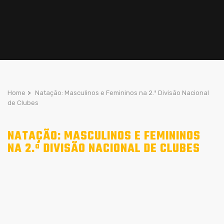
Home
>
Natação: Masculinos e Femininos na 2.ª Divisão Nacional
de Clubes
NATAÇÃO: MASCULINOS E FEMININOS
NA 2.ª DIVISÃO NACIONAL DE CLUBES