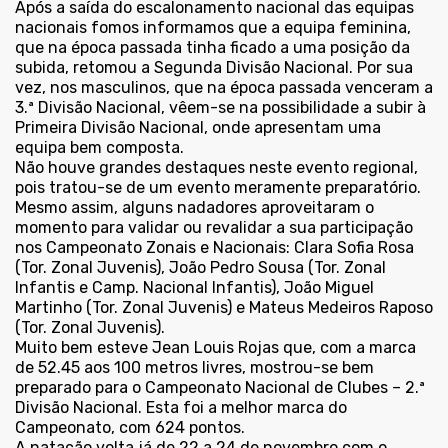
Após a saída do escalonamento nacional das equipas
nacionais fomos informamos que a equipa feminina,
que na época passada tinha ficado a uma posição da
subida, retomou a Segunda Divisão Nacional. Por sua
vez, nos masculinos, que na época passada venceram a
3.ª Divisão Nacional, vêem-se na possibilidade a subir à
Primeira Divisão Nacional, onde apresentam uma
equipa bem composta.
Não houve grandes destaques neste evento regional,
pois tratou-se de um evento meramente preparatório.
Mesmo assim, alguns nadadores aproveitaram o
momento para validar ou revalidar a sua participação
nos Campeonato Zonais e Nacionais: Clara Sofia Rosa
(Tor. Zonal Juvenis), João Pedro Sousa (Tor. Zonal
Infantis e Camp. Nacional Infantis), João Miguel
Martinho (Tor. Zonal Juvenis) e Mateus Medeiros Raposo
(Tor. Zonal Juvenis).
Muito bem esteve Jean Louis Rojas que, com a marca
de 52.45 aos 100 metros livres, mostrou-se bem
preparado para o Campeonato Nacional de Clubes – 2.ª
Divisão Nacional. Esta foi a melhor marca do
Campeonato, com 624 pontos.
A natação volta já de 22 a 24 de novembro com o