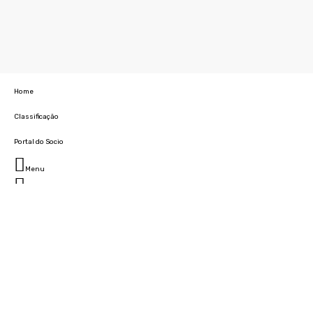
Home
Classificação
Portal do Socio
Menu
Fechar
Home
Clube
História
Marcha
Sede