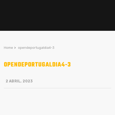
Home
>
opendeportugaldia4-3
OPENDEPORTUGALDIA4-3
2 ABRIL, 2023