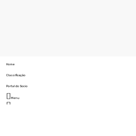
Home
Classificação
Portal do Socio
Menu
Fechar
Home
Clube