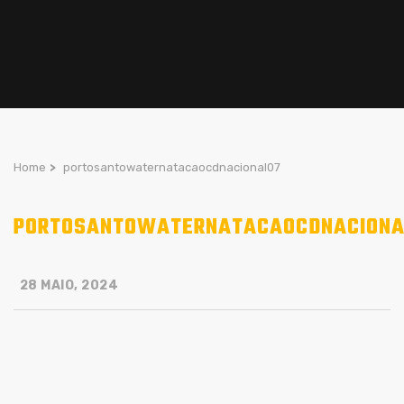
Home
>
portosantowaternatacaocdnacional07
PORTOSANTOWATERNATACAOCDNACIONA
28 MAIO, 2024