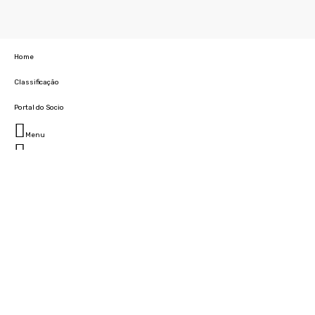
Home
Classificação
Portal do Socio
Menu
Fechar
Home
Clube
História
Marcha
Sede
Instalações
Cidade Desportiva