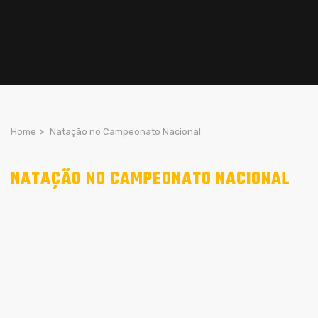
Home
>
Natação no Campeonato Nacional
NATAÇÃO NO CAMPEONATO NACIONAL