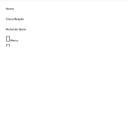
Home
Classificação
Portal do Socio
Menu
Fechar
Home
Clube
História
Marcha
Sede
Instalações
Cidade Desportiva
Estádio da Madeira