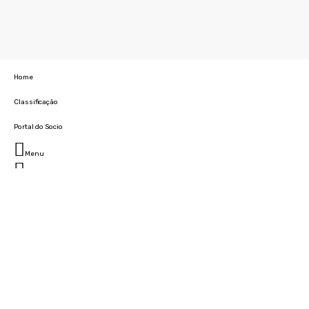
Home
Classificação
Portal do Socio
Menu
Fechar
Home
Clube
História
Marcha
Sede
Instalações