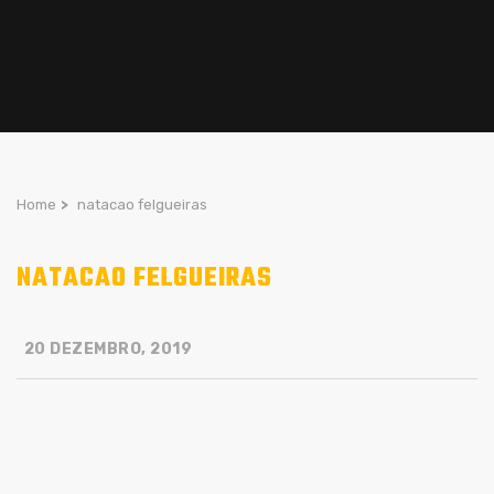
Home
>
natacao felgueiras
NATACAO FELGUEIRAS
20 DEZEMBRO, 2019