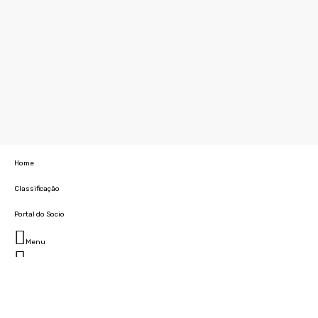
Home
Classificação
Portal do Socio
Menu
Fechar
Home
Clube