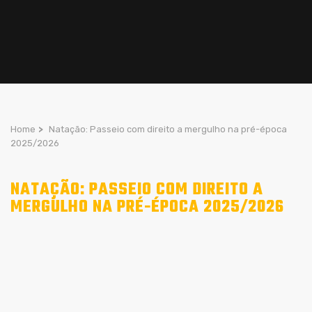
Home
>
Natação: Passeio com direito a mergulho na pré-época
2025/2026
NATAÇÃO: PASSEIO COM DIREITO A
MERGULHO NA PRÉ-ÉPOCA 2025/2026