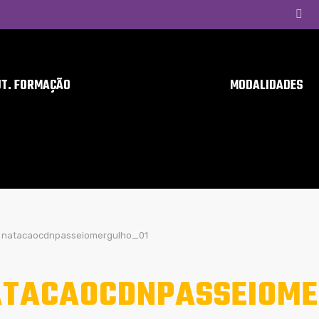
UT. FORMAÇÃO
MODALIDADES
natacaocdnpasseiomergulho_01
TACAOCDNPASSEIOME