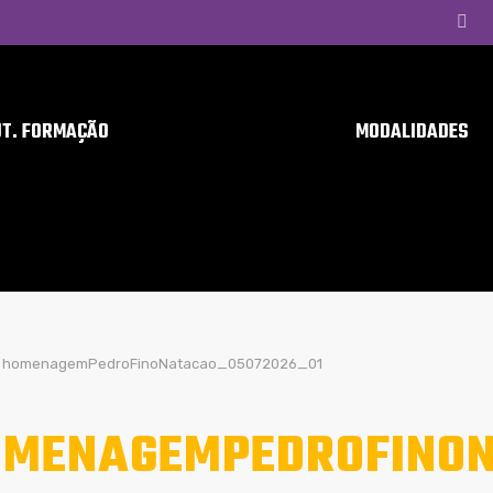
UT. FORMAÇÃO
MODALIDADES
homenagemPedroFinoNatacao_05072026_01
MENAGEMPEDROFINON