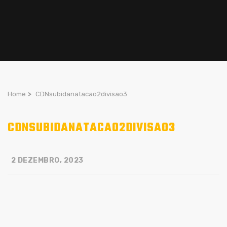
Home
>
CDNsubidanatacao2divisao3
CDNSUBIDANATACAO2DIVISAO3
2 DEZEMBRO, 2023