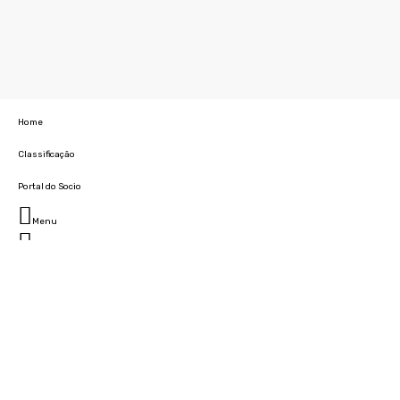
Home
Classificação
Portal do Socio
Menu
Fechar
Home
Clube
História
Marcha
Sede