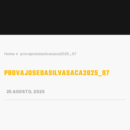
Home
>
provajosedasilvasaca2025_07
PROVAJOSEDASILVASACA2025_07
25 AGOSTO, 2025