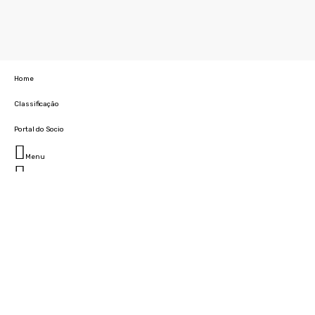
Home
Classificação
Portal do Socio
Menu
Fechar
Home
Clube
História
Marcha
Sede
Instalações