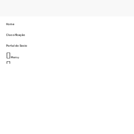
Home
Classificação
Portal do Socio
Menu
Fechar
Home
Clube
História
Marcha
Sede
Instalações
Cidade Desportiva