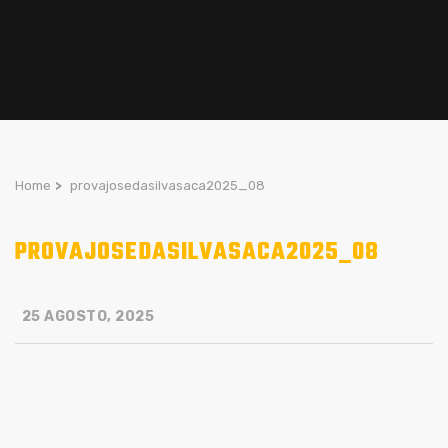
Home
>
provajosedasilvasaca2025_08
PROVAJOSEDASILVASACA2025_08
25 AGOSTO, 2025