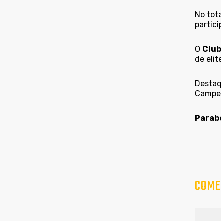
No tota
partic
O
Club
de elit
Destaq
Campeo
Parabé
COME