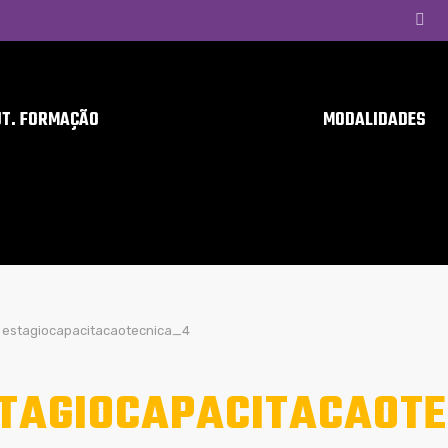
UT. FORMAÇÃO
MODALIDADES
estagiocapacitacaotecnica_4
TAGIOCAPACITACAOTE