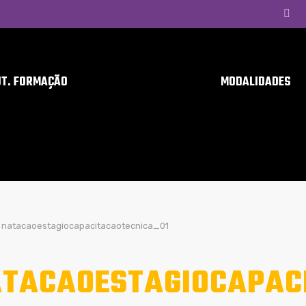
UT. FORMAÇÃO
MODALIDADES
natacaoestagiocapacitacaotecnica_01
TACAOESTAGIOCAPAC