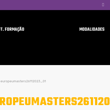
UT. FORMAÇÃO
MODALIDADES
europeumasters26112023_01
ROPEUMASTERS261120